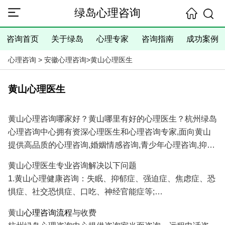
绿岛心理咨询
咨询首页
关于绿岛
心理专家
咨询指南
成功案例
心理咨询
>
安徽心理咨询
>
黄山心理医生
黄山心理医生
黄山心理咨询哪家好？黄山哪里有好的心理医生？杭州绿岛
心理咨询中心拥有资深心理医生和心理咨询专家,面向黄山
提供高品质的心理咨询,婚姻情感咨询,青少年心理咨询,抑郁
焦虑失眠等心理问题咨询服务,具有十余年的心理咨询经验
黄山心理医生专业咨询解决以下问题
和大量成功案例,是您寻找黄山心理医生专家和黄山心理咨
1.黄山心理健康咨询：失眠、抑郁症、强迫症、焦虑症、恐
询医院/心理咨询机构的理想选择！
惧症、社交恐惧症、口吃、神经官能症等;
2.黄山婚姻情感咨询：分手挽回、婚姻调解、挽回出轨爱
黄山
心理咨询流程
与收费
人、挽救婚姻、感情修复、情感咨询等;