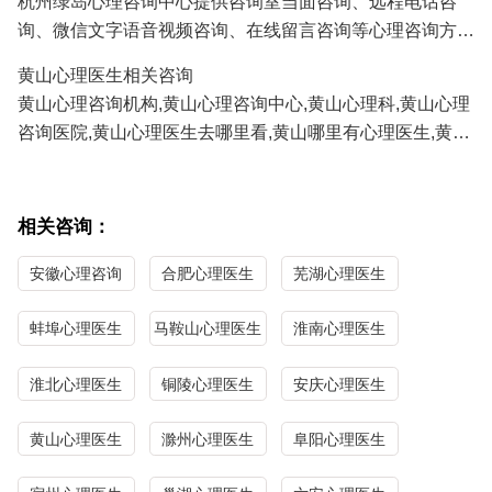
杭州绿岛心理咨询中心提供咨询室当面咨询、远程电话咨
3.黄山青少年心理咨询：孩子厌学、沉迷游戏、叛逆、早
询、微信文字语音视频咨询、在线留言咨询等心理咨询方
恋、学习压力、考试焦虑、交往障碍、家庭教育咨询等;
式,黄山及全国各地的咨询者通过电话及微信咨询能及时方
4.黄山职场心理咨询：人际关系、职场压力、职业规划、情
黄山心理医生相关咨询
便地得到心理医生专家专业有效的心理咨询服务。
绪调节、心理辅导等；
黄山心理咨询机构,黄山心理咨询中心,黄山心理科,黄山心理
正式深入的心理咨询服务需要提前预约,详见"
心理医生预约
/
5.黄山性心理咨询：青春期性教育、性心理障碍、以及心理
咨询医院,黄山心理医生去哪里看,黄山哪里有心理医生,黄山
心理
咨询流程
"；
因素导致的性功能障碍等；
心理医生哪家医院好,黄山哪里看心理医生比较好,黄山心理
心理咨询按时间收费，务美价惠,见效快效果好,详见“心理医
咨询哪家最好,黄山最好的心理咨询医生。
生收费/心理咨询价格”；
相关咨询：
黄山心理医生免费咨询热线/
心理咨询预约
电话:
0571-
86433196
13306538268
（手机微信同号）
安徽心理咨询
合肥心理医生
芜湖心理医生
蚌埠心理医生
马鞍山心理医生
淮南心理医生
淮北心理医生
铜陵心理医生
安庆心理医生
黄山心理医生
滁州心理医生
阜阳心理医生