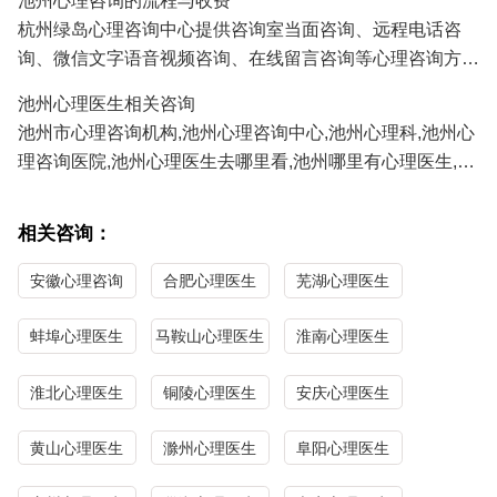
池州心理咨询的流程与收费
人、挽救婚姻、感情修复、情感咨询等;
杭州绿岛心理咨询中心提供咨询室当面咨询、远程电话咨
3.池州青少年心理咨询：孩子厌学、沉迷游戏、叛逆、早
询、微信文字语音视频咨询、在线留言咨询等心理咨询方
恋、学习压力、考试焦虑、交往障碍、家庭教育咨询等;
式,池州及全国各地的咨询者通过电话及微信咨询能及时方
4.池州职场心理咨询：人际关系、职场压力、职业规划、情
池州心理医生相关咨询
便地得到心理医生专家专业有效的心理咨询服务。
绪调节、心理辅导等；
池州市心理咨询机构,池州心理咨询中心,池州心理科,池州心
正式系统的心理咨询服务需要提前预约,详见"
心理医生预约
/
5.池州性心理咨询：青春期性教育、性心理障碍、以及心理
理咨询医院,池州心理医生去哪里看,池州哪里有心理医生,池
心理咨询流程
"；
因素导致的性功能障碍等；
州心理医生哪家医院好,池州哪里看心理医生比较好,池州心
心理咨询按时间收费，务美价惠,见效快效果好,详见“心理医
理咨询哪家最好,池州最好的心理咨询医生。
生收费/心理咨询价格”；
相关咨询：
池州心理医生免费咨询热线/
心理咨询预约
电话:
0571-
安徽心理咨询
合肥心理医生
芜湖心理医生
86433196
13306538268
（手机微信同号）
蚌埠心理医生
马鞍山心理医生
淮南心理医生
淮北心理医生
铜陵心理医生
安庆心理医生
黄山心理医生
滁州心理医生
阜阳心理医生