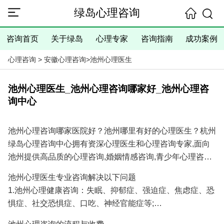
绿岛心理咨询
咨询首页
关于绿岛
心理专家
咨询指南
成功案例
心理咨询
>
安徽心理咨询
>
池州心理医生
池州心理医生_池州心理咨询哪家好_池州心理咨
询中心
池州心理咨询哪家医院好？池州哪里有好的心理医生？杭州
绿岛心理咨询中心拥有资深心理医生和心理咨询专家,面向
池州提供高品质的心理咨询,婚姻情感咨询,青少年心理咨询,
抑郁焦虑失眠等心理问题咨询服务,具有十余年的心理咨询
池州心理医生专业咨询解决以下问题
经验和大量成功案例,是您寻找池州心理医生专家和池州心
1.池州心理健康咨询：失眠、抑郁症、强迫症、焦虑症、恐
理咨询医院/心理咨询机构的理想选择！
惧症、社交恐惧症、口吃、神经官能症等;
2.池州婚姻情感咨询：分手挽回、婚姻调解、挽回出轨爱