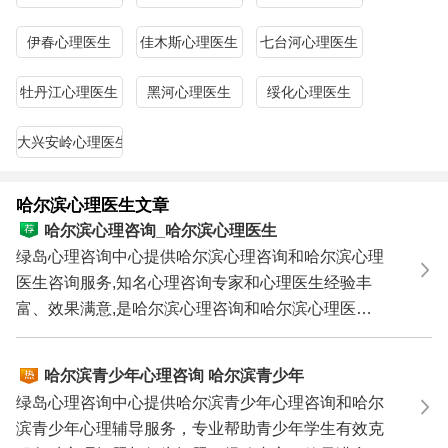
惧症、焦虑症等心理障碍;失恋、夫妻矛盾、外遇出轨、婚
姻危机、挽救婚姻、情感困扰等婚姻情感问题;厌学、网
伊春心理医生
佳木斯心理医生
七台河心理医生
瘾、叛逆、早恋、学习压力等青少年问题;人际关系、职场
压力、职业规划、性心理障碍、以及心理性性功能障碍等。
牡丹江心理医生
黑河心理医生
绥化心理医生
哈尔滨心理咨询热线：0571－86433196
13306538268
（手机微信同号）
大兴安岭心理医生
关键词：
黑龙江心理咨询
中心,哈尔滨心理咨询中心,哈尔滨
心理咨询,哈尔滨心理咨询师,哈尔滨心理医生,哈尔滨心理诊
哈尔滨心理医生文章
所/心理医院,哈尔滨心理治疗,哈尔滨最好的心理咨询,哈尔滨
哈尔滨心理咨询_哈尔滨心理医生
最好的心理医生,哈尔滨哪里有心理医生,哈尔滨心理咨询哪
绿岛心理咨询中心提供哈尔滨心理咨询和哈尔滨心理
家好,哈尔滨比较好的心理咨询/心理医生,哈尔滨青少年心理
医生咨询服务,知名心理咨询专家和心理医生经验丰
咨询,哈尔滨婚姻心理咨询,哈尔滨情感咨询
富、效果满意,是哈尔滨心理咨询和哈尔滨心理医生
咨询的理想...
哈尔滨青少年心理咨询 哈尔滨青少年
心理辅导 哈尔滨青少年心理专家
绿岛心理咨询中心提供哈尔滨青少年心理咨询和哈尔
滨青少年心理辅导服务，专业帮助青少年学生有效克