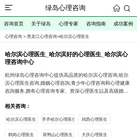
绿岛心理咨询
咨询首页
关于绿岛
心理专家
咨询指南
成功案例
心理咨询
>
黑龙江心理咨询
>
哈尔滨心理医生
哈尔滨心理医生_哈尔滨好的心理医生_哈尔滨心
理咨询中心
杭州绿岛心理咨询中心提供高品质的哈尔滨心理咨询,哈尔
滨心理医生咨询,婚姻心理咨詢,青少年心理咨询和心理健康
咨詢服务,拥有心理咨询专家、资深心理医生以及高级婚姻
家庭咨询师,具有丰富的经验、精湛的技术、满意的咨询效
相关咨询：
果,提供咨询室当面咨询、电话咨询和在线咨询等咨询方式,
是您寻求哈尔滨心理咨询师和哈尔滨心理医生咨询的理想选
哈尔滨心理医生
齐齐哈尔心理医生
鸡西心理医生
择！
绿岛心理咨询
服务内容
：失眠症、抑郁症、强迫症、社交恐
鹤岗心理医生
双鸭山心理医生
大庆心理医生