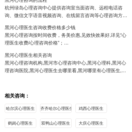
黑河心理咨询的流程
人、挽救婚姻、感情修复、情感咨询等;
杭州绿岛心理咨询中心提供咨询室当面咨询、远程电话咨
3.黑河青少年心理咨询：孩子厌学、沉迷游戏、叛逆、早
询、微信文字语音视频咨询、在线留言咨询等心理咨询方
恋、学习压力、考试焦虑、交往障碍、家庭教育咨询等;
式,黑河及全国各地的咨询者通过电话及微信咨询能及时方
4.黑河职场心理咨询：人际关系、职场压力、职业规划、情
黑河心理医生咨询收费价格多少钱
便地得到心理医生专家专业有效的心理咨询服务。
绪调节、心理辅导等；
黑河心理咨询按时间收费，务美价惠,见效快效果好,详见“心
正式系统的心理咨询服务需要提前预约,详见"
心理医生预约
/
5.黑河性心理咨询：青春期性教育、性心理障碍、以及心理
理医生收费/心理咨询价格”；
心理咨询流程
"；
因素导致的性功能障碍等；
黑河心理医生免费咨询热线/
心理咨询预约
电话:
0571-
黑河心理医生相关咨询
86433196
13306538268
（手机微信同号）
黑河心理咨询机构,黑河市心理咨询中心,黑河心理科,黑河心
理咨询医院,黑河心理医生去哪里看,黑河哪里有心理医生,黑
河心理医生哪家医院好,黑河哪里看心理医生比较好,黑河心
理咨询哪家最好,黑河最好的心理咨询医生。
相关咨询：
哈尔滨心理医生
齐齐哈尔心理医生
鸡西心理医生
鹤岗心理医生
双鸭山心理医生
大庆心理医生