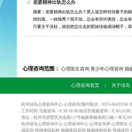
老婆精神出轨怎么办
摘要：老婆精神出轨怎么办？男人该怎样对待妻子的精
情到底、一枝独秀？我不信。总会有些许诱惑，总会有
只要主干没枯，就别把岔出去的那抹绿做成绿帽子，亲
帽。做一顶...
详情>>
心理咨询范围：
心理医生咨询
青少年心理咨询
婚
心理咨询首页
关于绿岛
杭州绿岛
心理咨询
中心 心理咨询/预约电话：0571-86433196 
工作时间 当面咨询：8:30-18:00,电话音视频咨询：8:30-21:0
地址：杭州市拱墅区兴业路117号杨家春晓南苑15栋一单元3
杭州绿岛心理咨询中心
心理咨询中心
心理咨询师
心理医生
感咨询
情感挽回机构
婚姻挽回咨询
婚姻挽救机构
情感挽回