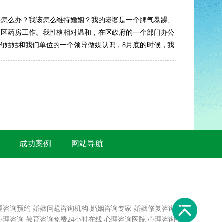
躁怎么办？我该怎么维持婚姻？我的老婆是一个脾气暴躁、
病区药房工作。我性格相对温和，在区政府的一个部门办公
经她的姑姑和我们单位的一个领导做媒认识，8月底的时候，我
成功案例
网站导航
理咨询预约
婚姻问题咨询机构
婚姻咨询专家
婚姻修复咨询
情
心理咨询
教育咨询免费24小时在线
心理咨询医院
心理咨询平