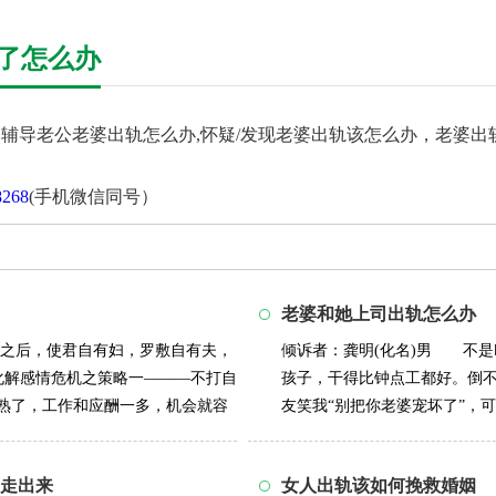
了怎么办
辅导老公老婆出轨怎么办,怀疑/发现老婆出轨该怎么办，老婆出
8268
(手机微信同号）
老婆和她上司出轨怎么办
之后，使君自有妇，罗敷自有夫，
倾诉者：龚明(化名)男 不
解感情危机之策略一———不打自
孩子，干得比钟点工都好。倒
成熟了，工作和应酬一多，机会就容
友笑我“别把你老婆宠坏了”，
关工作，说...
详情>>
走出来
女人出轨该如何挽救婚姻