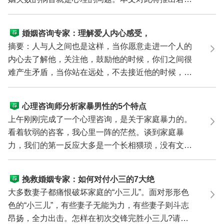
典型案例...
婚姻咨询专家：理解爱人内心感受，
化解婚姻家庭问题
摘要：人与人之间也是这样，当你愿意走进一个人的
内心去了解他，关注他，鼓励他的时候，你们之间很
难产生矛盾，当你站在远处，不去接近他的时候，他
有任何不...
心理咨询师分析家暴男性的5个特点
上午刚刚完成了一个心理咨询，是关于家庭暴力的。
看着软弱的咨客，我心里一阵的茫然。谈到家庭暴
力，我们的第一反应大多是一个长相猥琐，没有文化
的男人，他...
挽救婚姻专家：如何对付小三的7大绝
招
大多数妻子都痛恨破坏家庭的“小三儿”。面对形形色
色的“小三儿”，有些妻子无能为力，有些妻子则斗志
昂扬，全力出击。怎样在初次交锋完胜小三儿?请看