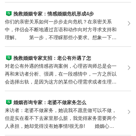
己附属品...
挽救婚姻专家：情感婚姻危机形成4步
曲
你们的亲密关系如何一步步走向危机？在亲密关系
中，伴侣会不断地通过言语和动作向对方寻求支持和
理解。 第一步，不理睬那些小要求。想象一下亨
利正窝在最...
挽救婚姻专家支招：老公有外遇了怎
么办?
对老公有外遇的情感咨询案例，心理咨询师总是会一
再和来访者分析、强调，在一段感情中，一方之所以
会选择出轨，是因为这方的某些心理需求或者生理需
求没有得...
婚姻咨询专家：老婆不做家务怎么
办？
来访者：老婆不做家务，她说我不愿意做可以不做，
但是实在看不下去家里那么脏，我觉得家务需要两个
人承担，她却觉得没有她事情!很无奈! 婚姻心理
咨询专家...