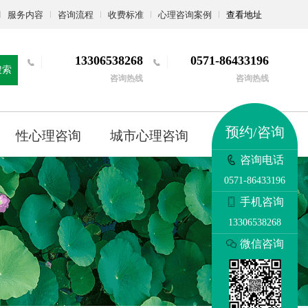
服务内容
咨询流程
收费标准
心理咨询案例
查看地址
13306538268
0571-86433196
搜索
咨询热线
咨询热线
预约/咨询
性心理咨询
城市心理咨询
更多
咨询电话
0571-86433196
手机咨询
13306538268
微信咨询