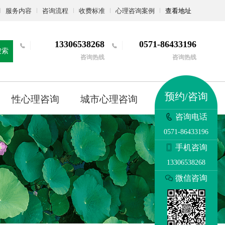
服务内容
咨询流程
收费标准
心理咨询案例
查看地址
13306538268
0571-86433196
搜索
咨询热线
咨询热线
预约/咨询
性心理咨询
城市心理咨询
更多
咨询电话
0571-86433196
手机咨询
13306538268
微信咨询