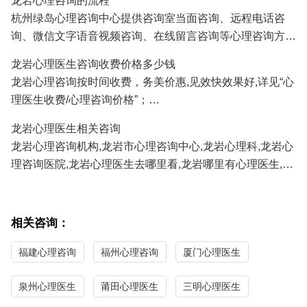
龙岩心理咨询的流程
人、挽救婚姻、感情修复、情感咨询等;
杭州绿岛心理咨询中心提供咨询室当面咨询、远程电话咨
3.龙岩青少年心理咨询：孩子厌学、沉迷游戏、叛逆、早
询、微信文字语音视频咨询、在线留言咨询等心理咨询方
恋、学习压力、考试焦虑、交往障碍、家庭教育咨询等;
式,龙岩及全国各地的咨询者通过电话及微信咨询能及时方
4.龙岩职场心理咨询：人际关系、职场压力、职业规划、情
龙岩心理医生咨询收费价格多少钱
便地得到心理医生专家专业有效的心理咨询服务。
绪调节、心理辅导等；
龙岩心理咨询按时间收费，务美价惠,见效快效果好,详见“心
正式系统的心理咨询服务需要提前预约,详见"
心理医生预约
/
5.龙岩性心理咨询：青春期性教育、性心理障碍、以及心理
理医生收费/心理咨询价格”；
心理咨询流程
"；
因素导致的性功能障碍等；
龙岩心理医生免费咨询热线/
心理咨询预约
电话:
0571-
龙岩心理医生相关咨询
86433196
13306538268
（手机微信同号）
龙岩心理咨询机构,龙岩市心理咨询中心,龙岩心理科,龙岩心
理咨询医院,龙岩心理医生去哪里看,龙岩哪里有心理医生,龙
岩心理医生哪家医院好,龙岩哪里看心理医生比较好,龙岩心
理咨询哪家最好,龙岩最好的心理咨询医生。
相关咨询：
福建心理咨询
福州心理咨询
厦门心理医生
泉州心理医生
莆田心理医生
三明心理医生