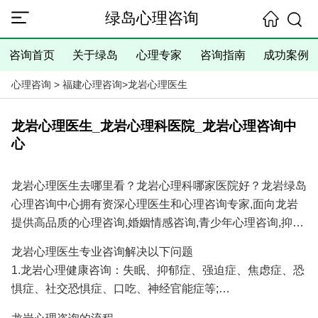
绿岛心理咨询
咨询首页
关于绿岛
心理专家
咨询指南
成功案例
心理咨询
>
福建心理咨询
>
龙岩心理医生
龙岩心理医生_龙岩心理科医院_龙岩心理咨询中
心
龙岩心理医生去哪里看？龙岩心理科哪家医院好？龙岩绿岛
心理咨询中心拥有资深心理医生和心理咨询专家,面向龙岩
提供高品质的心理咨询,婚姻情感咨询,青少年心理咨询,抑郁
焦虑失眠等心理问题咨询服务,具有十余年的心理咨询经验
龙岩心理医生专业咨询解决以下问题
和大量成功案例,是您寻找龙岩心理医生专家和龙岩心理咨
1.龙岩心理健康咨询：失眠、抑郁症、强迫症、焦虑症、恐
询医院/心理咨询机构的理想选择！
惧症、社交恐惧症、口吃、神经官能症等;
2.龙岩婚姻情感咨询：分手挽回、婚姻调解、挽回出轨爱