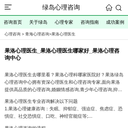
绿岛心理咨询
咨询首页
关于绿岛
心理专家
咨询指南
成功案例
心理咨询
>
青海心理咨询
>
果洛心理医生
果洛心理医生_果洛心理医生哪家好_果洛心理咨
询中心
果洛心理医生去哪里看？果洛心理科哪家医院好？果洛绿岛
心理咨询中心拥有资深心理医生和心理咨询专家,面向果洛
提供高品质的心理咨询,婚姻情感咨询,青少年心理咨询,抑郁
焦虑失眠等心理问题咨询服务,具有十余年的心理咨询经验
果洛心理医生专业咨询解决以下问题
和大量成功案例,是您寻找果洛心理医生专家和果洛心理咨
1.果洛心理健康咨询：失眠、抑郁症、强迫症、焦虑症、恐
询医院/心理咨询机构的理想选择！
惧症、社交恐惧症、口吃、神经官能症等;
2.果洛婚姻情感咨询：分手挽回、婚姻调解、挽回出轨爱