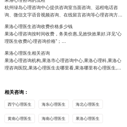
果洛心理咨询的流程
人、挽救婚姻、感情修复、情感咨询等;
杭州绿岛心理咨询中心提供咨询室当面咨询、远程电话咨
3.果洛青少年心理咨询：孩子厌学、沉迷游戏、叛逆、早
询、微信文字语音视频咨询、在线留言咨询等心理咨询方
恋、学习压力、考试焦虑、交往障碍、家庭教育咨询等;
式,果洛及全国各地的咨询者通过电话及微信咨询能及时方
4.果洛职场心理咨询：人际关系、职场压力、职业规划、情
果洛心理医生咨询收费价格多少钱
便地得到心理医生专家专业有效的心理咨询服务。
绪调节、心理辅导等；
果洛心理咨询按时间收费，务美价惠,见效快效果好,详见“心
正式系统的心理咨询服务需要提前预约,详见"
心理医生预约
/
5.果洛性心理咨询：青春期性教育、性心理障碍、以及心理
理医生收费/心理咨询价格”；
心理咨询流程
"；
因素导致的性功能障碍等；
果洛心理医生免费咨询热线/
心理咨询预约
电话:
0571-
果洛心理医生相关咨询
86433196
13306538268
（手机微信同号）
果洛心理咨询机构,果洛市心理咨询中心,果洛心理科,果洛心
理咨询医院,果洛心理医生去哪里看,果洛哪里有心理医生,果
洛心理医生哪家医院好,果洛哪里看心理医生比较好,果洛心
理咨询哪家最好,果洛最好的心理咨询医生。
相关咨询：
西宁心理医生
海东心理医生
海北心理医生
黄南心理医生
海南心理医生
果洛心理医生