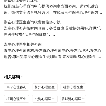
崇左心理咨询的流程
人、挽救婚姻、感情修复、情感咨询等;
杭州绿岛心理咨询中心提供咨询室当面咨询、远程电话咨
3.崇左青少年心理咨询：孩子厌学、沉迷游戏、叛逆、早
询、微信文字语音视频咨询、在线留言咨询等心理咨询方
恋、学习压力、考试焦虑、交往障碍、家庭教育咨询等;
式,崇左及全国各地的咨询者通过电话及微信咨询能及时方
4.崇左职场心理咨询：人际关系、职场压力、职业规划、情
崇左心理医生咨询收费价格多少钱
便地得到心理医生专家专业有效的心理咨询服务。
绪调节、心理辅导等；
崇左心理咨询按时间收费，务美价惠,见效快效果好,详见“心
正式系统的心理咨询服务需要提前预约,详见"
心理医生预约
/
5.崇左性心理咨询：青春期性教育、性心理障碍、以及心理
理医生收费/心理咨询价格”；
心理咨询流程
"；
因素导致的性功能障碍等；
崇左心理医生免费咨询热线/
心理咨询预约
电话:
0571-
崇左心理医生相关咨询
86433196
13306538268
（手机微信同号）
崇左心理咨询机构,崇左市心理咨询中心,崇左心理科,崇左心
理咨询医院,崇左心理医生去哪里看,崇左哪里有心理医生,崇
左心理医生哪家医院好,崇左哪里看心理医生比较好,崇左心
理咨询哪家最好,崇左最好的心理咨询医生。
相关咨询：
南宁心理咨询
柳州心理医生
桂林心理医生
梧州心理医生
北海心理医生
防城港心理医生