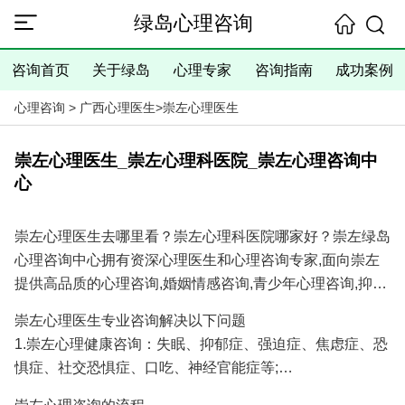
绿岛心理咨询
咨询首页
关于绿岛
心理专家
咨询指南
成功案例
心理咨询
>
广西心理医生
>
崇左心理医生
崇左心理医生_崇左心理科医院_崇左心理咨询中
心
崇左心理医生去哪里看？崇左心理科医院哪家好？崇左绿岛
心理咨询中心拥有资深心理医生和心理咨询专家,面向崇左
提供高品质的心理咨询,婚姻情感咨询,青少年心理咨询,抑郁
焦虑失眠等心理问题咨询服务,具有十余年的心理咨询经验
崇左心理医生专业咨询解决以下问题
和大量成功案例,是您寻找崇左心理医生专家和崇左心理咨
1.崇左心理健康咨询：失眠、抑郁症、强迫症、焦虑症、恐
询医院/心理咨询机构的理想选择！
惧症、社交恐惧症、口吃、神经官能症等;
2.崇左婚姻情感咨询：分手挽回、婚姻调解、挽回出轨爱