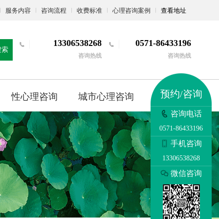
服务内容
咨询流程
收费标准
心理咨询案例
查看地址
13306538268
0571-86433196
搜索
咨询热线
咨询热线
预约/咨询
性心理咨询
城市心理咨询
更多
咨询电话
0571-86433196
手机咨询
13306538268
微信咨询