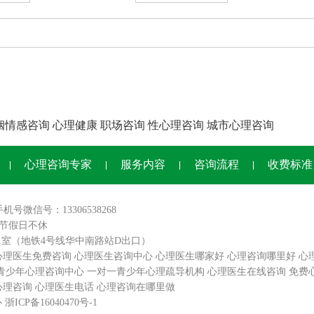
姻情感咨询
心理健康
职场咨询
性心理咨询
城市心理咨询
心理咨询专家
服务内容
咨询流程
收费标准
手机号微信号：13306538268
0,节假日不休
01室（地铁4号线华中南路站D出口）
心理医生免费咨询
心理医生咨询中心
心理医生哪家好
心理咨询哪里好
心
青少年心理咨询中心
一对一青少年心理疏导机构
心理医生在线咨询
免费
心理咨询
心理医生电话
心理咨询在哪里做
心
浙ICP备16040470号-1