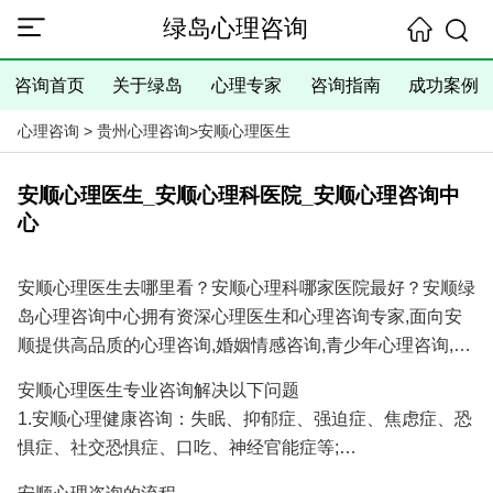
绿岛心理咨询
咨询首页
关于绿岛
心理专家
咨询指南
成功案例
心理咨询
>
贵州心理咨询
>
安顺心理医生
安顺心理医生_安顺心理科医院_安顺心理咨询中
心
安顺心理医生去哪里看？安顺心理科哪家医院最好？安顺绿
岛心理咨询中心拥有资深心理医生和心理咨询专家,面向安
顺提供高品质的心理咨询,婚姻情感咨询,青少年心理咨询,抑
郁焦虑失眠等心理问题咨询服务,具有十余年的心理咨询经
安顺心理医生专业咨询解决以下问题
验和大量成功案例,是您寻找安顺心理医生专家和安顺心理
1.安顺心理健康咨询：失眠、抑郁症、强迫症、焦虑症、恐
咨询医院/心理咨询机构的理想选择！
惧症、社交恐惧症、口吃、神经官能症等;
2.安顺婚姻情感咨询：分手挽回、婚姻调解、挽回出轨爱