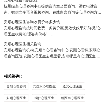
安顺心理咨询的流程
人、挽救婚姻、感情修复、情感咨询等;
杭州绿岛心理咨询中心提供咨询室当面咨询、远程电话咨
3.安顺青少年心理咨询：孩子厌学、沉迷游戏、叛逆、早
询、微信文字语音视频咨询、在线留言咨询等心理咨询方
恋、学习压力、考试焦虑、交往障碍、家庭教育咨询等;
式,安顺及全国各地的咨询者通过电话及微信咨询能及时方
4.安顺职场心理咨询：人际关系、职场压力、职业规划、情
安顺心理医生咨询收费价格多少钱
便地得到心理医生专家专业有效的心理咨询服务。
绪调节、心理辅导等；
安顺心理咨询按时间收费，务美价惠,见效快效果好,详见“心
正式系统的心理咨询服务需要提前预约,详见"
心理医生预约
/
5.安顺性心理咨询：青春期性教育、性心理障碍、以及心理
理医生收费/心理咨询价格”；
心理咨询流程
"；
因素导致的性功能障碍等；
安顺心理医生免费咨询热线/
心理咨询预约
电话:
0571-
安顺心理医生相关咨询
86433196
13306538268
（手机微信同号）
安顺心理咨询机构,安顺市心理咨询中心,安顺心理科,安顺心
理咨询医院,安顺心理医生去哪里看,安顺哪里有心理医生,安
顺心理医生哪家医院好,安顺哪里看心理医生比较好,安顺心
理咨询哪家最好,安顺最好的心理咨询医生。
相关咨询：
贵阳心理咨询
六盘水心理医生
遵义心理医生
安顺心理医生
铜仁心理医生
黔西南心理医生