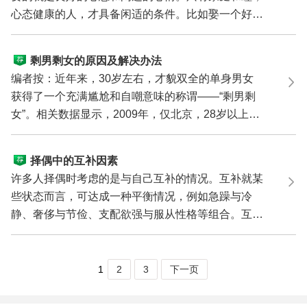
心态健康的人，才具备闲适的条件。比如娶一个好女
人，就能赋...
剩男剩女的原因及解决办法
编者按：近年来，30岁左右，才貌双全的单身男女
获得了一个充满尴尬和自嘲意味的称谓——“剩男剩
女”。相关数据显示，2009年，仅北京，28岁以上
的“剩女”就...
择偶中的互补因素
许多人择偶时考虑的是与自己互补的情况。互补就某
些状态而言，可达成一种平衡情况，例如急躁与冷
静、奢侈与节俭、支配欲强与服从性格等组合。互补
类型大致可...
1
2
3
下一页