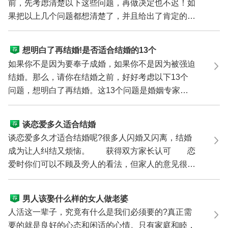
前，先考虑清楚以下这些问题，再做决定也不迟！如
果把以上几个问题都想清楚了，并且给出了肯定的答
案，那就...
想明白了再结婚!是否适合结婚的13个
问题
如果你不是因为要奉子成婚，如果你不是因为被强迫
结婚。那么，请你在结婚之前，好好考虑以下13个
问题，想明白了再结婚。这13个问题是婚姻专家总
结出的评估两...
谈恋爱多久适合结婚
谈恋爱多久才适合结婚呢?很多人闪婚又闪离，结婚
成为让人纠结又烦恼。 获得双方家长认可 恋
爱时你们可以不顾及旁人的看法，但家人的意见很可
能影响到你...
男人该娶什么样的女人做老婆
人活这一辈子，究竟有什么是我们必须要的?真正需
要的就是良好的心态和闲适的心情。只有家庭和睦，