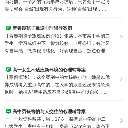
为习惯。一个人的行为形成习惯后，只要处于一定情
境，就会“自然”出现有关行为。这种“自然”出现，会
使人...
青春期孩子叛逆心理辅导案例
【青春期孩子叛逆案例介绍】张某，本市某中学初二
学生，学习成绩中下，智力较好，自尊心强，有时又
有自卑感，做事很情绪化，好表现自己，叛逆心理十
分严重，...
高一女生不适应新环境的心理辅导案
例
【案例概述】：这个案例中的女孩叫小欣，她是以优
异成绩考入重点高中的，在入学的欣喜还没来得急消
退时，她掉入“新生适应不良”的沼泽中难以自拔，她
告诉心...
高中男孩害怕与人交往的心理辅导案
例
一、一般资料戴某，男，17岁，某普通中学高中二
年级学生，家中有一姐姐，身高170cm左右，体态正