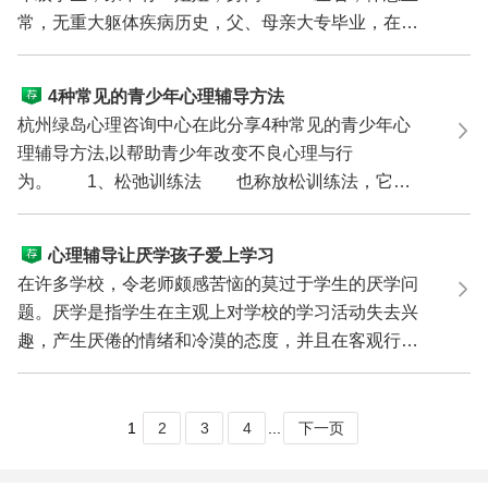
常，无重大躯体疾病历史，父、母亲大专毕业，在机
关工作，收入...
4种常见的青少年心理辅导方法
杭州绿岛心理咨询中心在此分享4种常见的青少年心
理辅导方法,以帮助青少年改变不良心理与行
为。 1、松弛训练法 也称放松训练法，它是
一种通过训练有意识...
心理辅导让厌学孩子爱上学习
在许多学校，令老师颇感苦恼的莫过于学生的厌学问
题。厌学是指学生在主观上对学校的学习活动失去兴
趣，产生厌倦的情绪和冷漠的态度，并且在客观行为
上明显表...
1
2
3
4
...
下一页