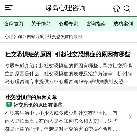
绿岛心理咨询
咨询首页
关于绿岛
心理专家
咨询指南
成功案例
心理咨询
>
网站导航
>
社交恐惧症的原因
社交恐惧症的原因_引起社交恐惧症的原因有哪些
专题权威介绍引起社交恐惧症的原因有哪些，导致社交恐惧
症的原因是什么，社交恐惧症的表现及治疗方法等；杭州绿
岛心理咨询专家提供专业心理咨询服务,帮助摆脱社交恐惧
症效果好成功案例多！
社交恐惧症的原因文章
社交恐惧症心理医生咨询电话:
0571-86433196
，
社交恐惧的原因有哪些
13306538268
（手机微信同号）
进入咨询中心查看咨询须
在现实生活中，不少人或多或少对社交有些害怕，有
知
的人是怕出丑，有的人是不知道怎么和人交往，这些
都是正常的心理，但若是对社交的害怕变得不合理和
没有必要...